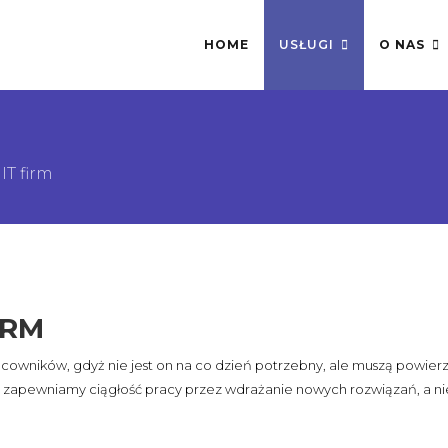
HOME
USŁUGI
O NAS
IT firm
IRM
pracowników, gdyż nie jest on na co dzień potrzebny, ale muszą pow
gi zapewniamy ciągłość pracy przez wdrażanie nowych rozwiązań, a ni