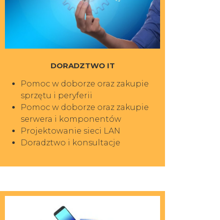
DORADZTWO IT
Pomoc w doborze oraz zakupie
sprzętu i peryferii
Pomoc w doborze oraz zakupie
serwera i komponentów
Projektowanie sieci LAN
Doradztwo i konsultacje