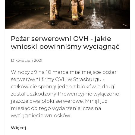
Pożar serwerowni OVH - jakie
wnioski powinniśmy wyciągnąć
13 kwiecień 2021
W nocy z 9 na 10 marca miał miejsce pożar
serwerowni firmy OVH w Strasburgu -
całkowicie spłonął jeden z bloków, a drugi
został uszkodzony. Prewencyjnie wyłączono
jeszcze dwa bloki serwerowe. Minął już
miesiąc od tego wydarzenia, czas na
wyciągnięcie wniosków.
Więcej…