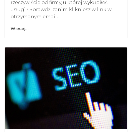
rzeczywiście od firmy, u której wykupiłeś
usługi? Sprawdź, zanim klikniesz w link w
otrzymanym emailu.
Więcej…