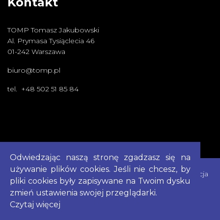
Kontakt
TOMP Tomasz Jakubowski
Al. Prymasa Tysiąclecia 46
01-242 Warszawa
biuro@tomp.pl
tel. +48 502 51 85 84
Odwiedzając naszą stronę zgadzasz się na
używanie plików cookies. Jeśli nie chcesz, by
Cookies
|
Polityka Prywatności
|
Mapa Strony
|
Deklaracja
pliki cookies były zapisywane na Twoim dysku
Dostepności
zmień ustawienia swojej przeglądarki.
Czytaj więcej
Copyright © 2023
TOMP
Created by
TOMP