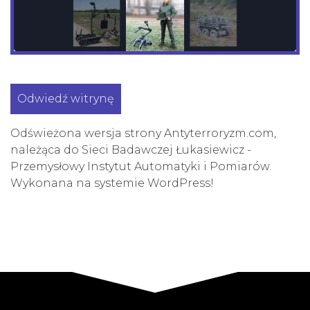
Odwiedź witrynę
Odświeżona wersja strony Antyterroryzm.com,
należąca do Sieci Badawczej Łukasiewicz -
Przemysłowy Instytut Automatyki i Pomiarów.
Wykonana na systemie WordPress!