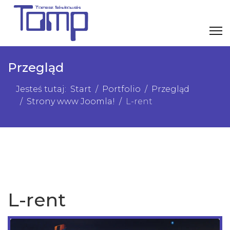
Przegląd
Jesteś tutaj:
Start
Portfolio
Przegląd
Strony www Joomla!
L-rent
L-rent